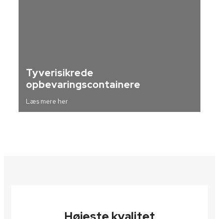
Tyverisikrede
opbevaringscontainere
Læs mere her
Højeste kvalitet