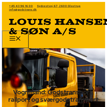
+45 43 96 16 00
Sydvestvej 67, 2600 Glostrup
info@godstrans.dk
Vognmand: Godstransport,
railport og sværgodstransport