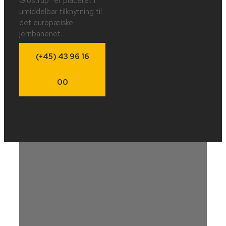
Glostrup” er placeret i
umiddelbar tilknytning til
det europæiske
jernbanenet.
(+45) 43 96 16
00