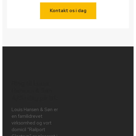
Kontakt os i dag
Ring til Louis
Hansen & Søn
A/S i dag på tlf.:
Louis Hansen & Søn er
en familidrevet
virksomhed og vort
domicil ”Railport